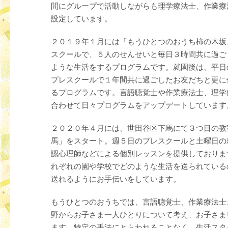
間にグループで活動しながらも理学療法士、作業療
設定しています。
２０１９年１月には「もうひとつのおうち柿の木坂
スクールで、５人のせんせいと毎日３時間共に過ご
ような生活をするプログラムです。就園後は、平日
プレスクールで１年間共に過ごしたお友だちと更に
るプログラムです。言語聴覚士や作業療法士、理学
合わせて日々プログラムをアップデートしています
２０２０年４月には、世田谷区下馬にて３つ目の教
馬」をスタート。週５日のプレスクールと土曜日の
認心理師などによる個別レッスンを提供しておりま
れぞれの園や学校でどのような生活を送られている
送れるようにお手伝いをしています。
もうひとつのおうちでは、言語聴覚士、作業療法士
野からお子さま一人ひとりについて考え、お子さま
ます。特定の手法にとらわれることなく、生活スタ